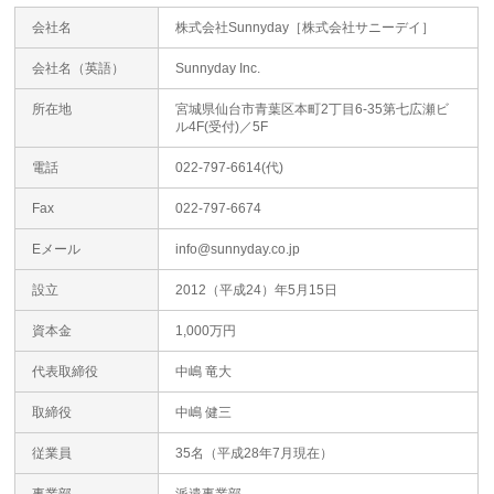
会社名
株式会社Sunnyday［株式会社サニーデイ］
会社名（英語）
Sunnyday Inc.
所在地
宮城県仙台市青葉区本町2丁目6-35第七広瀬ビ
ル4F(受付)／5F
電話
022-797-6614(代)
Fax
022-797-6674
Eメール
info@sunnyday.co.jp
設立
2012（平成24）年5月15日
資本金
1,000万円
代表取締役
中嶋 竜大
取締役
中嶋 健三
従業員
35名（平成28年7月現在）