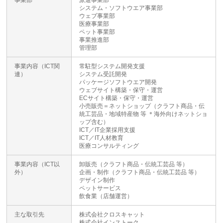
事業部
派遣事業部
システム・ソフトウエア事業部
ウェブ事業部
医療事業部
ペット事業部
事業推進部
管理部
事業内容（ICT関
常駐型システム開発支援
連）
システム受託開発
パッケージソフトウエア開発
ウェブサイト構築・保守・運営
ECサイト構築・保守・運営
小売販売＝ネットショップ（クラフト商品・伝
統工芸品・地域特産物 等 ＊海外向けネットショ
ップ含む）
ICT／IT企業採用支援
ICT／IT人材教育
医療コンサルティング
事業内容（ICT以
卸販売（クラフト商品・伝統工芸品 等）
外）
企画・制作（クラフト商品・伝統工芸品 等）
デザイン制作
ペットサービス
飲食業（店舗運営）
主な取引先
株式会社クロスキャット
株式会社インストーク