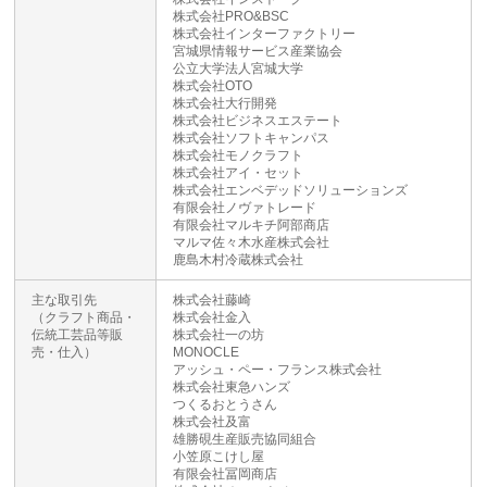
株式会社PRO&BSC
株式会社インターファクトリー
宮城県情報サービス産業協会
公立大学法人宮城大学
株式会社OTO
株式会社大行開発
株式会社ビジネスエステート
株式会社ソフトキャンパス
株式会社モノクラフト
株式会社アイ・セット
株式会社エンベデッドソリューションズ
有限会社ノヴァトレード
有限会社マルキチ阿部商店
マルマ佐々木水産株式会社
鹿島木村冷蔵株式会社
主な取引先
株式会社藤崎
（クラフト商品・
株式会社金入
伝統工芸品等販
株式会社一の坊
売・仕入）
MONOCLE
アッシュ・ペー・フランス株式会社
株式会社東急ハンズ
つくるおとうさん
株式会社及富
雄勝硯生産販売協同組合
小笠原こけし屋
有限会社冨岡商店