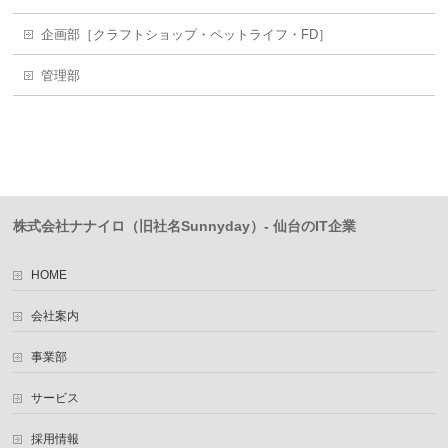
企画部［クラフトショップ・ペットライフ・FD］
管理部
株式会社ナナイロ（旧社名Sunnyday）- 仙台のIT企業
HOME
会社案内
事業部
サービス
採用情報