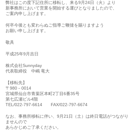
弊社はこの度下記住所に移転し、来る9月24日（火）より
新事務所において営業を開始する運びとなりましたので、
ご案内申し上げます。
何卒今後とも変わらぬご指導ご鞭撻を賜りますよう
お願い申し上げます。
敬具
平成25年9月吉日
株式会社Sunnyday
代表取締役 中嶋 竜大
【移転先】
〒980－0014
宮城県仙台市青葉区本町2丁目6番35号
第七広瀬ビル4階
TEL/022-797-6614 FAX/022-797-6674
なお、事務所移転に伴い、9月21日（土）は終日電話がつながり
ませんので
あらかじめご了承ください。