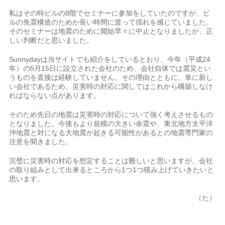
私はその時ビルの8階でセミナーに参加をしていたのですが、ビ
ルの免震構造のためか長い時間に渡って揺れを感じていました。
そのセミナーは地震のために開始早々に中止となりましたが、正
しい判断だと思いました。
Sunnydayは当サイトでも紹介をしているとおり、今年（平成24
年）の5月15日に設立された会社のため、会社自体では震災とい
うものを直接は経験していません。その理由とともに、単に新し
い会社であるため、災害時の対応に関してはこれから構築しなけ
ればならない点があります。
そのため先日の地震は災害時の対応について強く考えさせるもの
となりました。今後もより規模の大きい余震や、東北地方太平洋
沖地震と対になる大地震が起きる可能性があるとの地震専門家の
注意を聞きました。
完璧に災害時の対応を想定することは難しいと思いますが、会社
の取り組みとして出来るところから1つ1つ積み上げていきたいと
思います。
（た）